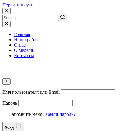
Перейти к сути
Ничего
не
найдено
Главная
Наши работы
О нас
О мебели
Контакты
Работаем в Краснодаре и в ближайших населённых
пунктах
Имя пользователя или Email
Пароль
Запомнить меня
Забыли пароль?
Вход