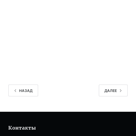
гарнитуров в гостиницу или отель
состоит в том, что перед вами стоит
задача организации сразу нескольких
функционально различных пространств,
которые должны быть объединены
общей концепцией. Начинать нужно с
составления списка этих пространств –
сами номера, общие площади…
НАЗАД
ДАЛЕЕ
Контакты